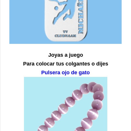
Joyas a juego
Para colocar tus colgantes o dijes
Pulsera ojo de gato