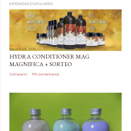
ENTRADAS POPULARES
u
b
l
i
c
a
febrero 05, 2015
r
HYDRA CONDITIONER MAG
u
MAGNIFICA + SORTEO
n
c
Compartir
179 comentarios
o
m
e
n
t
a
r