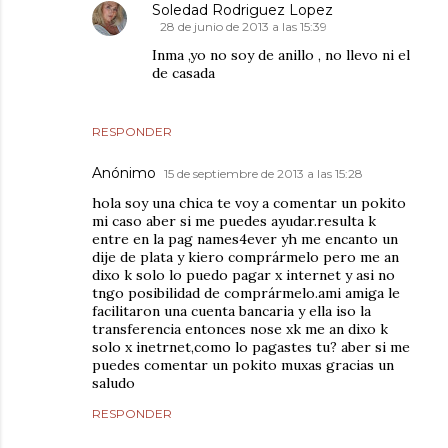
Soledad Rodriguez Lopez
28 de junio de 2013 a las 15:39
Inma ,yo no soy de anillo , no llevo ni el
de casada
RESPONDER
Anónimo
15 de septiembre de 2013 a las 15:28
hola soy una chica te voy a comentar un pokito
mi caso aber si me puedes ayudar.resulta k
entre en la pag names4ever yh me encanto un
dije de plata y kiero comprármelo pero me an
dixo k solo lo puedo pagar x internet y asi no
tngo posibilidad de comprármelo.ami amiga le
facilitaron una cuenta bancaria y ella iso la
transferencia entonces nose xk me an dixo k
solo x inetrnet,como lo pagastes tu? aber si me
puedes comentar un pokito muxas gracias un
saludo
RESPONDER