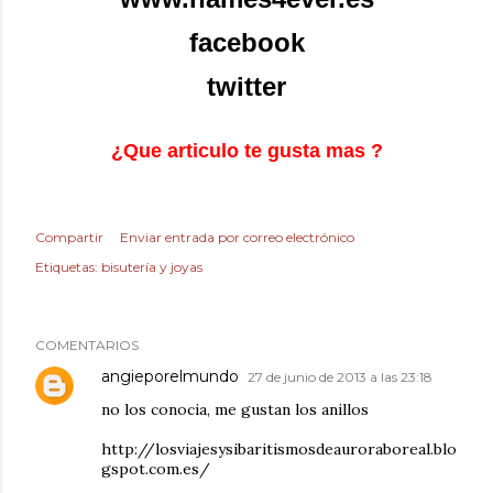
facebook
twitter
¿Que articulo te gusta mas ?
Compartir
Enviar entrada por correo electrónico
Etiquetas:
bisutería y joyas
COMENTARIOS
angieporelmundo
27 de junio de 2013 a las 23:18
no los conocia, me gustan los anillos
http://losviajesysibaritismosdeauroraboreal.blo
gspot.com.es/