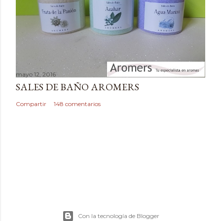
i
o
mayo 12, 2016
SALES DE BAÑO AROMERS
Compartir
148 comentarios
Con la tecnología de Blogger