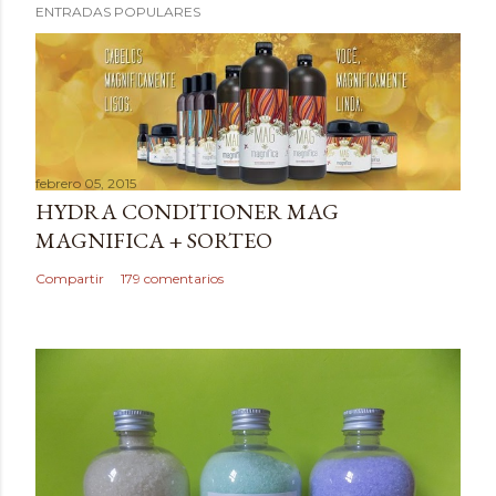
ENTRADAS POPULARES
u
b
l
i
c
a
febrero 05, 2015
r
HYDRA CONDITIONER MAG
u
MAGNIFICA + SORTEO
n
c
Compartir
179 comentarios
o
m
e
n
t
a
r