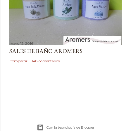
i
o
mayo 12, 2016
SALES DE BAÑO AROMERS
Compartir
148 comentarios
Con la tecnología de Blogger