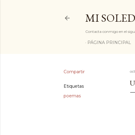
MI SOLED
Contacta conmigo en el sigu
PÁGINA PRINCIPAL
Compartir
oc
U
Etiquetas
poemas