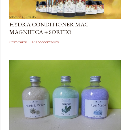
c
a
febrero 05, 2015
r
HYDRA CONDITIONER MAG
u
MAGNIFICA + SORTEO
n
c
Compartir
179 comentarios
o
m
e
n
t
a
r
i
o