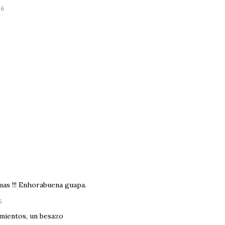
16
9
mas !!! Enhorabuena guapa.
5
imientos, un besazo