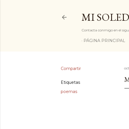
MI SOLED
Contacta conmigo en el sigu
PÁGINA PRINCIPAL
Compartir
oc
M
Etiquetas
poemas