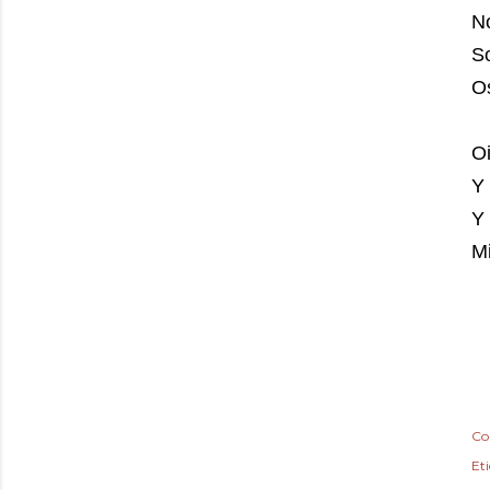
No
So
Os
O
Y 
Y 
M
Co
Et