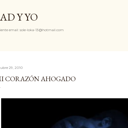
Ir al contenido principal
AD Y YO
iente email: sole-loka-13@hotmail.com
tubre 29, 2010
I CORAZÓN AHOGADO