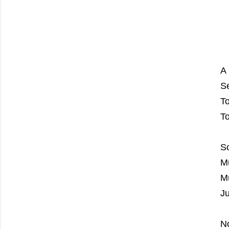
A 
Se
To
To
S
M
Mu
Ju
N