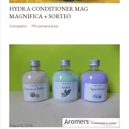
febrero 05, 2015
r
HYDRA CONDITIONER MAG
u
MAGNIFICA + SORTEO
n
c
Compartir
179 comentarios
o
m
e
n
t
a
r
i
o
mayo 12, 2016