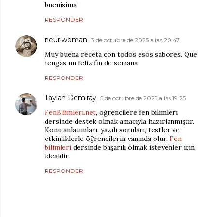
buenísima!
RESPONDER
neuriwoman
3 de octubre de 2025 a las 20:47
Muy buena receta con todos esos sabores. Que
tengas un feliz fin de semana
RESPONDER
Taylan Demiray
5 de octubre de 2025 a las 19:25
FenBilimleri.net
, öğrencilere fen bilimleri
dersinde destek olmak amacıyla hazırlanmıştır.
Konu anlatımları, yazılı soruları, testler ve
etkinliklerle öğrencilerin yanında olur.
Fen
bilimleri
dersinde başarılı olmak isteyenler için
idealdir.
RESPONDER