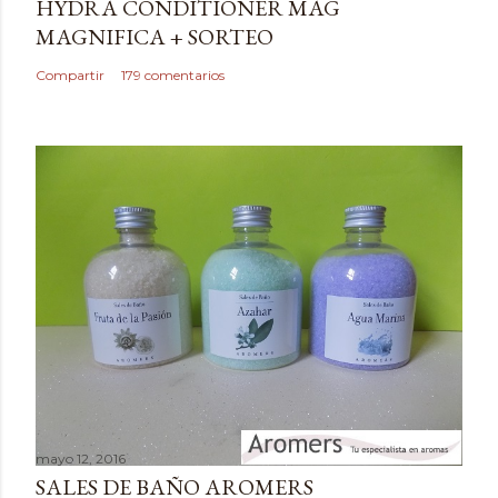
HYDRA CONDITIONER MAG
u
MAGNIFICA + SORTEO
n
c
Compartir
179 comentarios
o
m
e
n
t
a
r
i
o
mayo 12, 2016
SALES DE BAÑO AROMERS