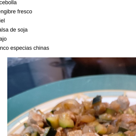
 cebolla
engibre fresco
iel
alsa de soja
 ajo
inco especias chinas