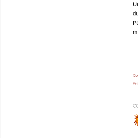
U
du
P
mi
Co
Et
C