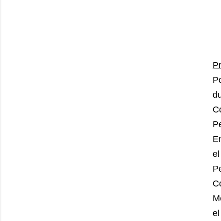
P
P
d
C
Pe
En
el
P
C
Me
el