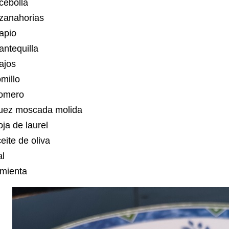
 cebolla
 zanahorias
 apio
antequilla
 ajos
omillo
omero
uez moscada molida
ja de laurel
eite de oliva
al
imienta