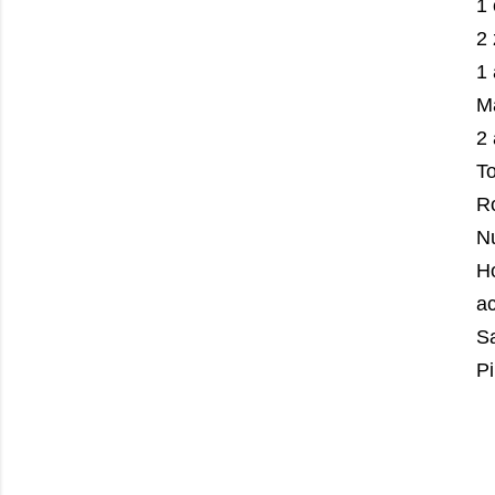
1
2
1
M
2
T
R
N
Ho
ac
S
P