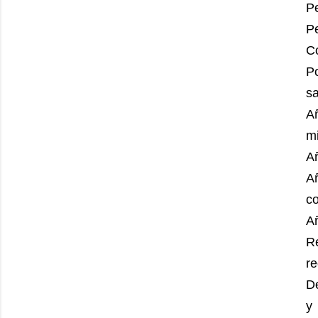
Pe
P
Co
P
s
Añ
m
A
Añ
c
Añ
R
r
D
y