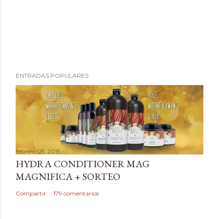
P
ENTRADAS POPULARES
u
b
l
i
c
a
febrero 05, 2015
r
HYDRA CONDITIONER MAG
u
MAGNIFICA + SORTEO
n
c
Compartir
179 comentarios
o