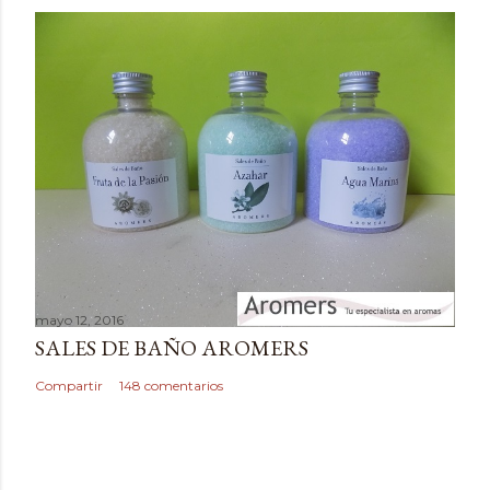
m
e
n
t
a
r
i
o
mayo 12, 2016
SALES DE BAÑO AROMERS
Compartir
148 comentarios