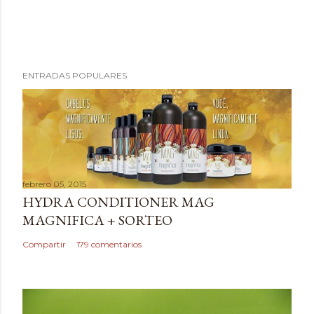
P
ENTRADAS POPULARES
u
b
l
i
c
a
febrero 05, 2015
r
HYDRA CONDITIONER MAG
u
MAGNIFICA + SORTEO
n
c
Compartir
179 comentarios
o
m
e