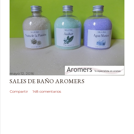
n
t
a
r
i
o
mayo 12, 2016
SALES DE BAÑO AROMERS
Compartir
148 comentarios