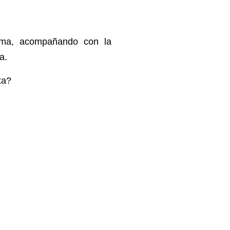
ima, acompañando con la
ma.
eta?