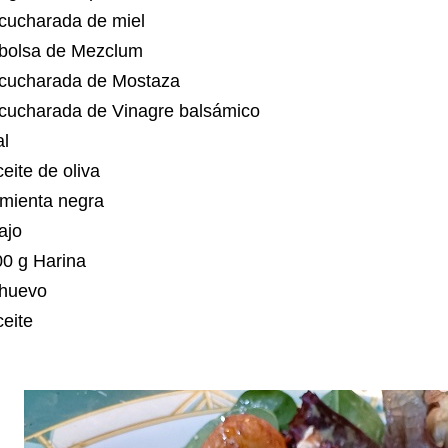
 cucharada de miel
 bolsa de Mezclum
 cucharada de Mostaza
 cucharada de Vinagre balsámico
al
eite de oliva
imienta negra
 ajo
00 g Harina
 huevo
ceite