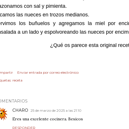
azonamos con sal y pimienta.
icamos las nueces en trozos medianos.
ervimos los buñuelos y agregamos la miel por enc
salada a un lado y espolvoreando las nueces por enci
¿Qué os parece esta original rec
mpartir
Enviar entrada por correo electrónico
iquetas:
receta
OMENTARIOS
CHARO
25 de marzo de 2025 a las 21:10
Eres una excelente cocinera. Besicos
RESPONDER