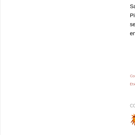
S
P
s
en
Co
Et
C