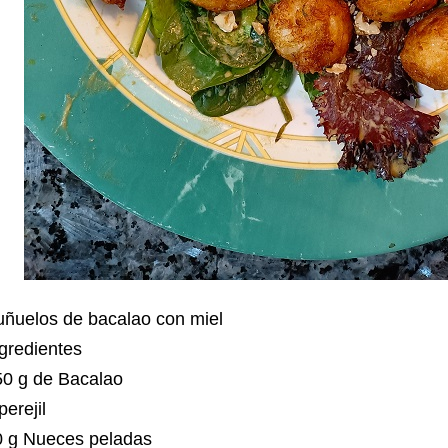
uñuelos de bacalao con miel
ngredientes
50 g de Bacalao
perejil
0 g Nueces peladas