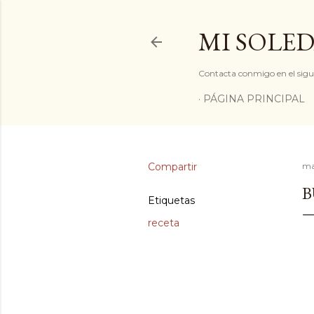
MI SOLED
Contacta conmigo en el sigu
PÁGINA PRINCIPAL
Compartir
ma
B
Etiquetas
receta