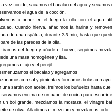
na vez cocido, sacamos el bacalao del agua y secamos 
eservamos el agua de la cocción.
olvemos a poner en el fuego la olla con el agua util
acalao. Cuando hierva, añadimos la harina y remove
yuda de una espátula, durante 2-3 min, hasta que que
pare de las paredes de la olla.
etiramos del fuego y añade el huevo, seguimos mezcl
uede una masa homogénea y lisa.
regamos el ajo y el perejil.
esmenuzamos el bacalao y agregamos
azonamos con sal y pimienta y formamos bolas con ayu
 una sartén con aceite, freímos los buñuelos hasta que
servamos encima de un papel de cocina para escurrir e
n un bol grande, mezclamos la mostaza, el vinagre ba
ceite de oliva. Añadimos el mezclum y mezclamos todo.