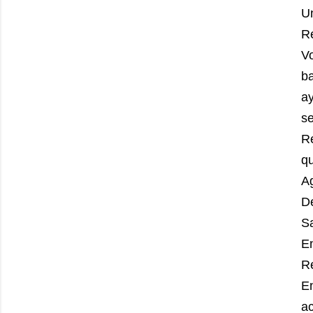
U
R
V
b
a
se
R
q
Ag
D
S
En
Re
E
a