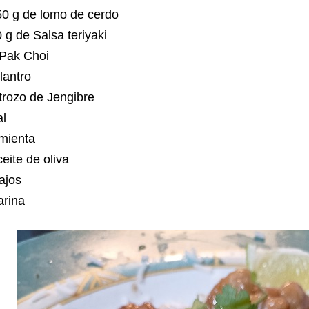
50 g de lomo de cerdo
 g de Salsa teriyaki
 Pak Choi
lantro
trozo de Jengibre
al
imienta
eite de oliva
 ajos
arina