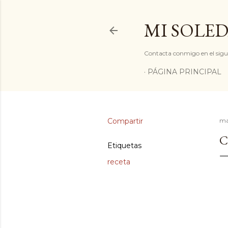
MI SOLED
Contacta conmigo en el sigu
PÁGINA PRINCIPAL
Compartir
ma
C
Etiquetas
receta