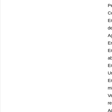
Pe
Co
En
d
A
E
En
a
E
Un
En
mi
V
r
A