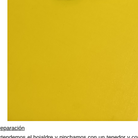
reparación
xtendemos el hojaldre y pinchamos con un tenedor y co