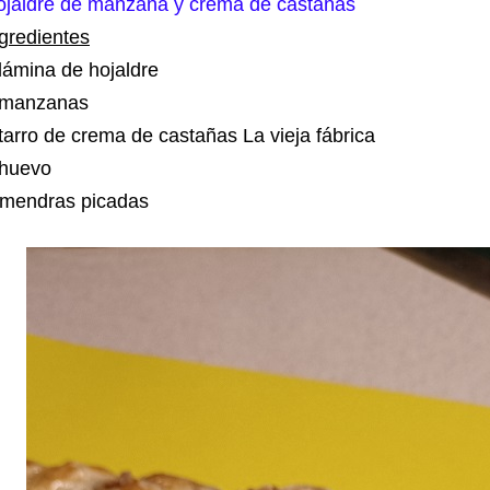
ojaldre de manzana y crema de castañas
gredientes
lámina de hojaldre
 manzanas
tarro de crema de castañas La vieja fábrica
 huevo
lmendras picadas