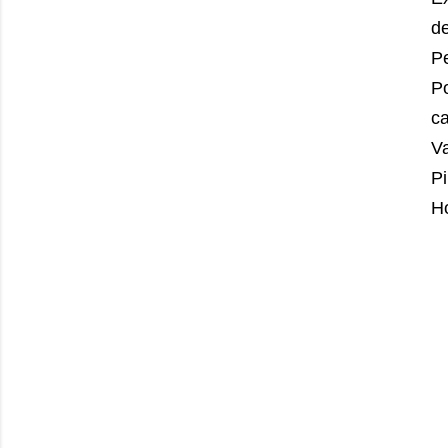
de
P
P
c
Va
Pi
Ho