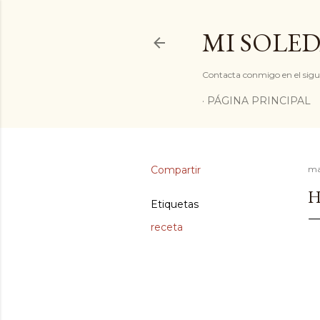
MI SOLED
Contacta conmigo en el sigu
PÁGINA PRINCIPAL
Compartir
ma
H
Etiquetas
receta