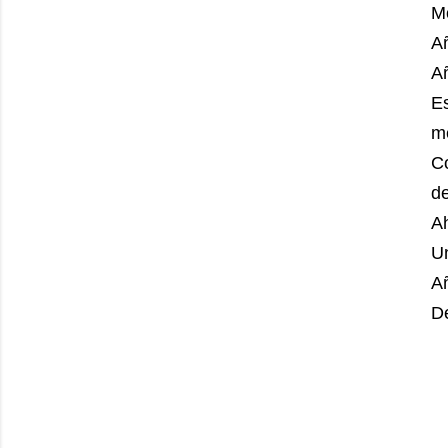
M
Añ
Añ
E
me
C
de
Ah
Un
Añ
D