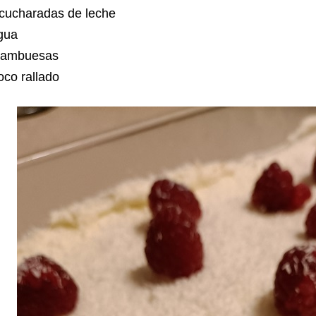
 cucharadas de leche
gua
rambuesas
co rallado