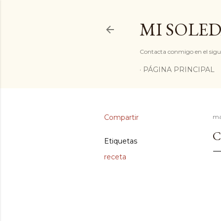
MI SOLED
Contacta conmigo en el sigu
PÁGINA PRINCIPAL
Compartir
ma
C
Etiquetas
receta