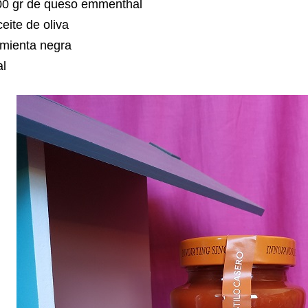
00 gr de queso emmenthal
eite de oliva
imienta negra
al