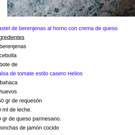
stel de berenjenas al horno con crema de queso
gredientes
 berenjenas
cebolla
 bote de
lsa de tomate estilo casero Helios
lbahaca
 huevos
50 gr de requesón
 ml de leche.
0 gr de queso parmesano.
 lonchas de jamón cocido