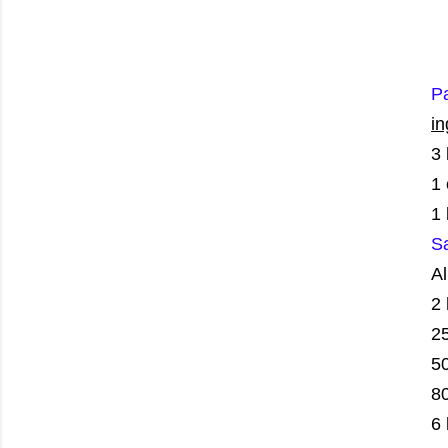
Pa
in
3
1 
1
Sa
A
2
2
50
8
6