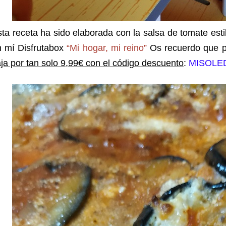
ta receta ha sido elaborada con la salsa de tomate esti
n mí Disfrutabox
“Mi hogar, mi reino”
Os recuerdo que 
ja por tan solo 9,99€ con el código descuento
:
MISOLE