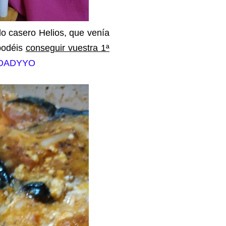
lo casero Helios, que venía
podéis
conseguir vuestra 1ª
DADYYO