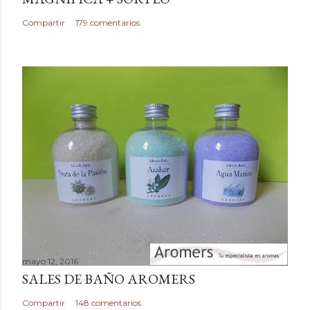
n
c
Compartir
179 comentarios
o
m
e
n
t
a
r
i
o
mayo 12, 2016
SALES DE BAÑO AROMERS
Compartir
148 comentarios