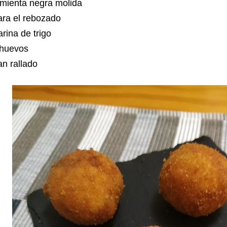
imienta negra molida
ara el rebozado
rina de trigo
 huevos
an rallado