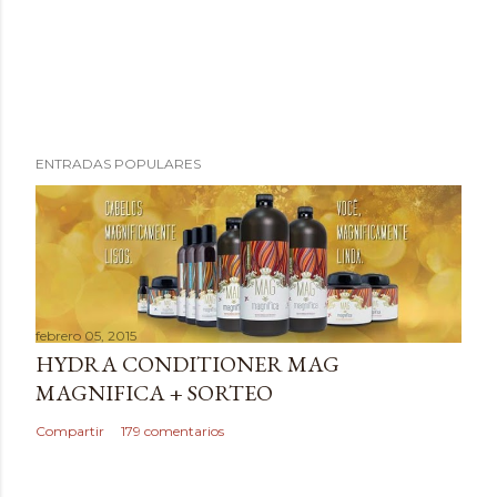
P
ENTRADAS POPULARES
u
b
l
i
c
a
febrero 05, 2015
r
HYDRA CONDITIONER MAG
u
MAGNIFICA + SORTEO
n
c
Compartir
179 comentarios
o
m