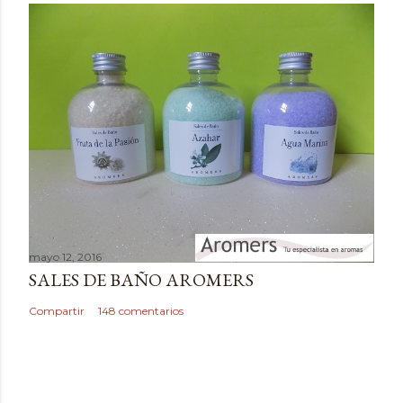
e
n
t
a
r
i
o
mayo 12, 2016
SALES DE BAÑO AROMERS
Compartir
148 comentarios