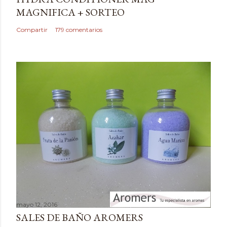
u
MAGNIFICA + SORTEO
n
c
Compartir
179 comentarios
o
m
e
n
t
a
r
i
o
mayo 12, 2016
SALES DE BAÑO AROMERS