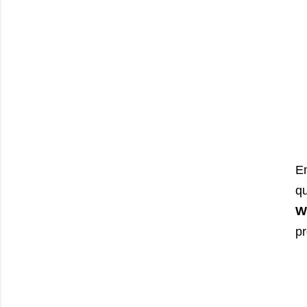
E
qu
W
pr