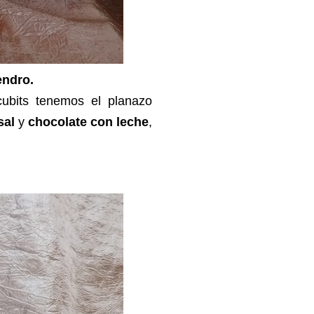
endro.
cubits tenemos el planazo
sal
y
chocolate con leche
,