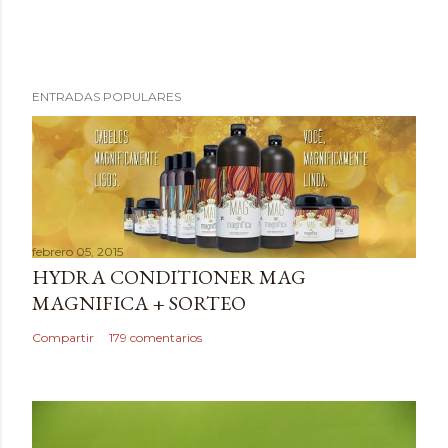
P
ENTRADAS POPULARES
u
b
l
i
c
a
febrero 05, 2015
r
HYDRA CONDITIONER MAG
u
MAGNIFICA + SORTEO
n
c
Compartir
179 comentarios
o
m
e
n