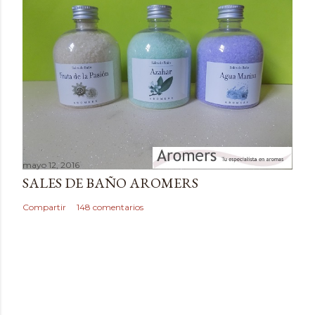
t
a
r
i
o
mayo 12, 2016
SALES DE BAÑO AROMERS
Compartir
148 comentarios