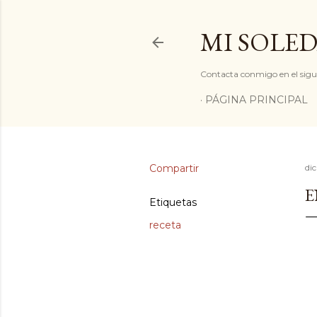
MI SOLED
Contacta conmigo en el sigu
PÁGINA PRINCIPAL
Compartir
di
E
Etiquetas
receta