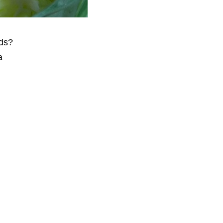
ds?
a