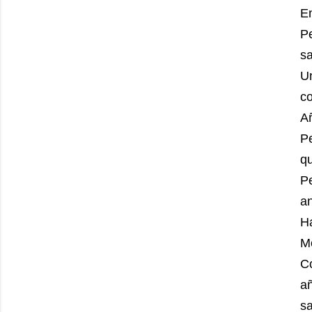
E
P
sa
U
co
A
P
q
P
an
Ha
M
C
a
s