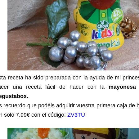
sta receta ha sido preparada con la ayuda de mi prin
acer una receta fácil de hacer con la
mayonesa
egustabox.
 recuerdo que podéis adquirir vuestra primera caja de
n solo 7,99€ con el código:
ZV3TU