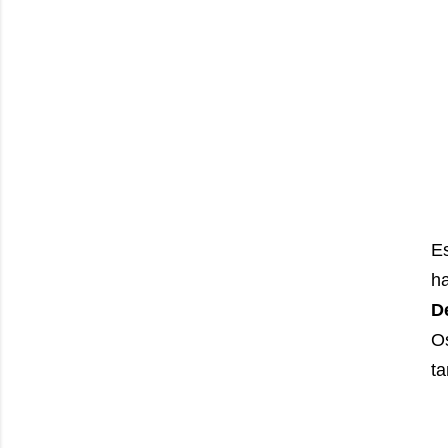
E
h
D
Os
ta