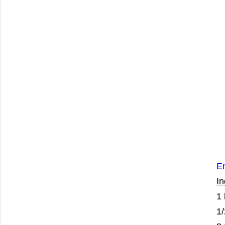
En
In
1
1/