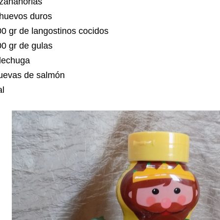
 zanahorias
 huevos duros
0 gr de langostinos cocidos
0 gr de gulas
 lechuga
uevas de salmón
al