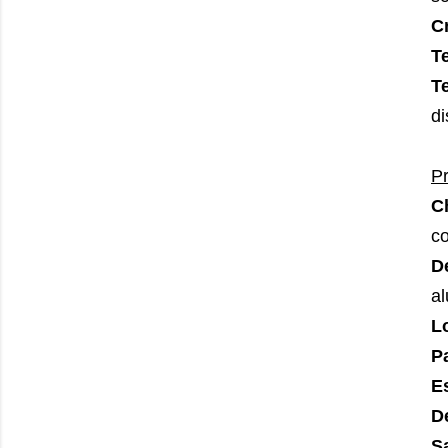
C
T
T
di
Pr
C
co
D
al
L
P
E
D
S