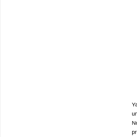
Ya
u
N
p