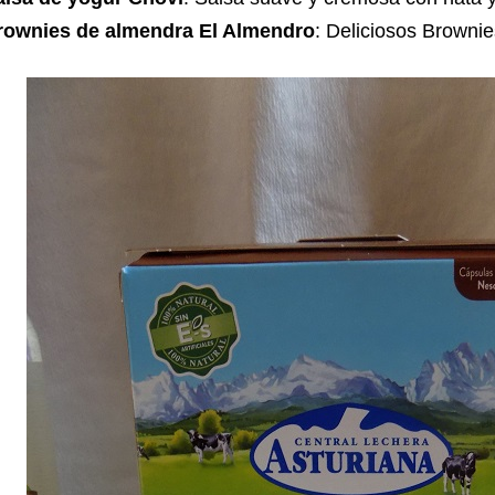
rownies de almendra El Almendro
: Deliciosos Brownie