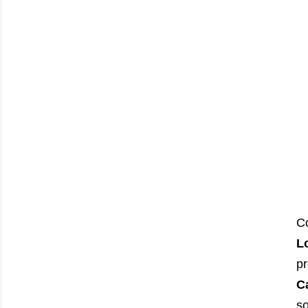
C
L
pr
C
so