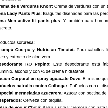
rema de 8 verduras Knorr
: Crema de verduras con un 
ena Lady Pants Plus
: Braguitas diseñadas para las pérd
ena Men active fit pants plus
: Y también para hombr
screto.
oductos sorpresa:
hampú Cuerpo y Nutrición Timotei:
Para cabellos f
co y extracto de aloe vera.
esodorante RO Pepino
: Este desodorante está f
uminio, alcohol y con ¼ de crema hidratante.
oción Corporal en spray aguacate Dove
: El mismo qu
añuelos patrulla canina Colhogar
: Pañuelos con el dis
special mermeladas azucarera
: Azúcar con pectina de c
esperados
: Cerveza con tequila.
alsa de yogur Choví
: Salsa suave y cremosa con nata y