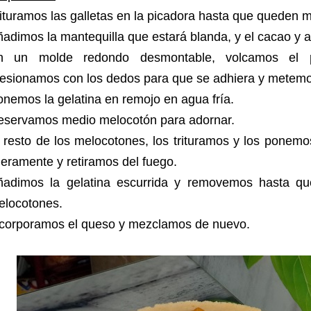
ituramos las galletas en la picadora hasta que queden m
adimos la mantequilla que estará blanda, y el cacao y
n un molde redondo desmontable, volcamos el p
esionamos con los dedos para que se adhiera y metemo
nemos la gelatina en remojo en agua fría.
eservamos medio melocotón para adornar.
 resto de los melocotones, los trituramos y los ponem
geramente y retiramos del fuego.
ñadimos la gelatina escurrida y removemos hasta qu
elocotones.
ncorporamos el queso y mezclamos de nuevo.