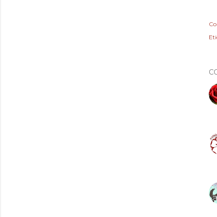
Co
Et
C