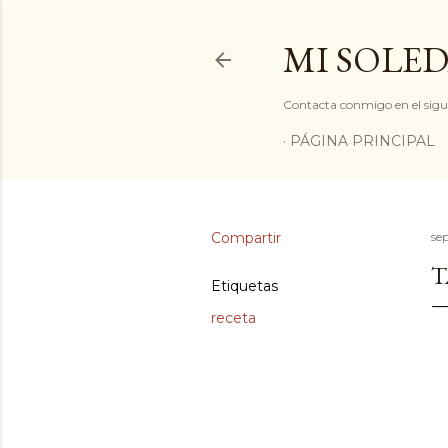
MI SOLED
Contacta conmigo en el sigu
PÁGINA PRINCIPAL
Compartir
se
T
Etiquetas
receta