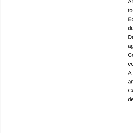
A
t
E
du
De
ag
C
ec
A
a
Co
de