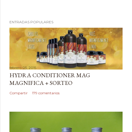
P
ENTRADAS POPULARES
u
b
l
i
c
a
febrero 05, 2015
r
HYDRA CONDITIONER MAG
u
MAGNIFICA + SORTEO
n
c
Compartir
179 comentarios
o
m
e
n
t