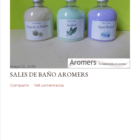
a
r
i
o
mayo 12, 2016
SALES DE BAÑO AROMERS
Compartir
148 comentarios