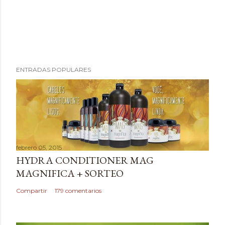
P
ENTRADAS POPULARES
u
b
l
i
c
a
febrero 05, 2015
r
HYDRA CONDITIONER MAG
u
MAGNIFICA + SORTEO
n
c
Compartir
179 comentarios
o
m