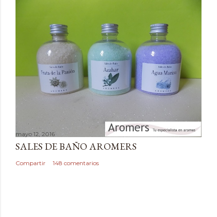
e
n
t
a
r
i
o
mayo 12, 2016
SALES DE BAÑO AROMERS
Compartir
148 comentarios