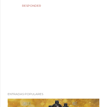
RESPONDER
P
ENTRADAS POPULARES
u
b