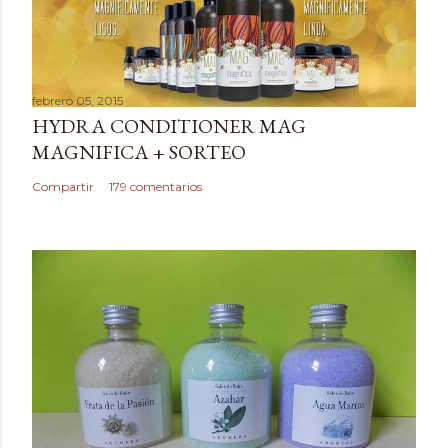
l
i
c
a
febrero 05, 2015
r
HYDRA CONDITIONER MAG
u
MAGNIFICA + SORTEO
n
c
Compartir
179 comentarios
o
m
e
n
t
a
r
i
o