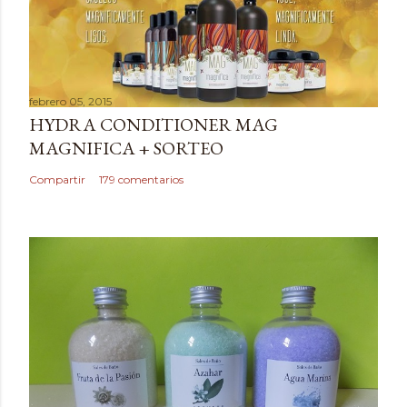
l
i
c
a
febrero 05, 2015
r
HYDRA CONDITIONER MAG
u
MAGNIFICA + SORTEO
n
c
Compartir
179 comentarios
o
m
e
n
t
a
r
i
o