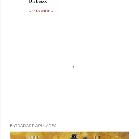
Un beso.
RESPONDER
P
ENTRADAS POPULARES
u
b