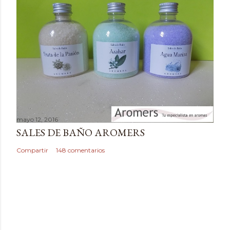
t
a
r
i
o
mayo 12, 2016
SALES DE BAÑO AROMERS
Compartir
148 comentarios