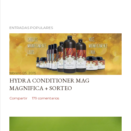
P
ENTRADAS POPULARES
u
b
l
i
c
a
febrero 05, 2015
r
HYDRA CONDITIONER MAG
u
MAGNIFICA + SORTEO
n
c
Compartir
179 comentarios
o
m
e
n