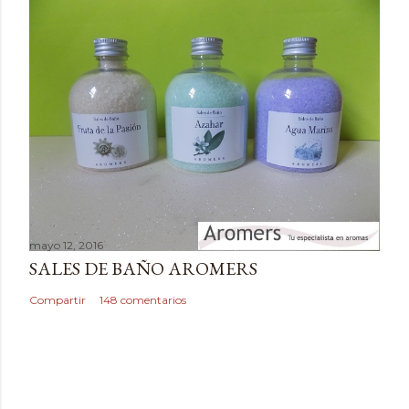
e
n
t
a
r
i
o
mayo 12, 2016
SALES DE BAÑO AROMERS
Compartir
148 comentarios