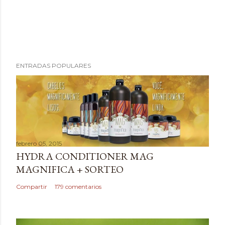
P
ENTRADAS POPULARES
u
b
l
i
c
a
febrero 05, 2015
r
HYDRA CONDITIONER MAG
u
MAGNIFICA + SORTEO
n
c
Compartir
179 comentarios
o
m