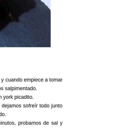
la y cuando empiece a tomar
os salpimentado.
 york picadito.
dejamos sofreír todo junto
do.
inutos, probamos de sal y