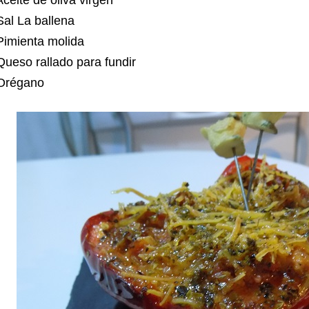
Aceite de oliva virgen
Sal La ballena
Pimienta molida
Queso rallado para fundir
 Orégano