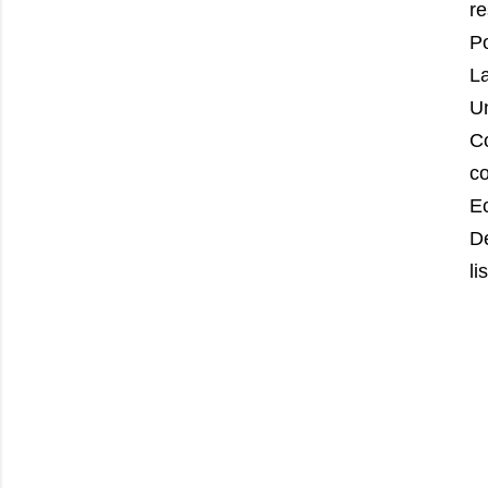
r
Po
La
Un
Co
co
E
D
li