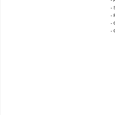
- 
- 
- 
- 
-