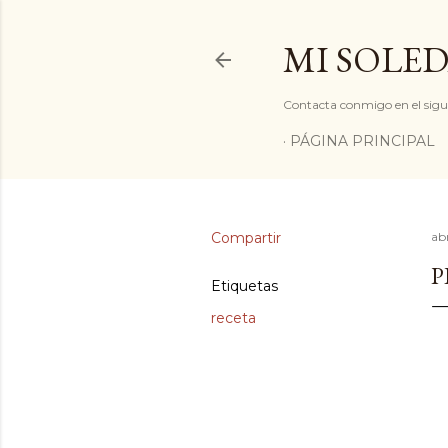
MI SOLED
Contacta conmigo en el sigu
PÁGINA PRINCIPAL
Compartir
abr
P
Etiquetas
receta