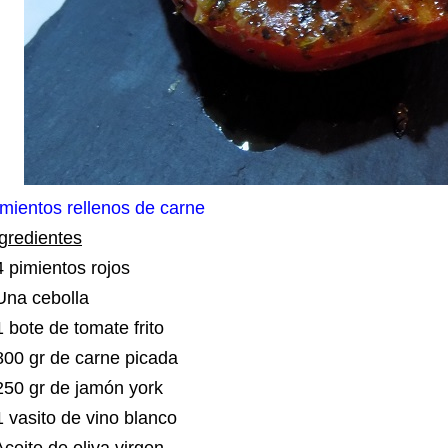
mientos rellenos de carne
gredientes
4 pimientos rojos
 Una cebolla
1 bote de tomate frito
800 gr de carne picada
250 gr de jamón york
1 vasito de vino blanco