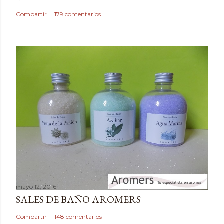
n
c
Compartir
179 comentarios
o
m
e
n
t
a
r
i
o
mayo 12, 2016
SALES DE BAÑO AROMERS
Compartir
148 comentarios