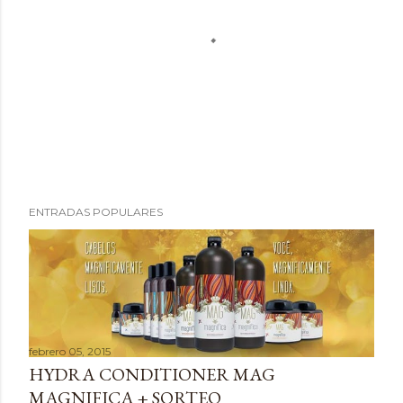
P
ENTRADAS POPULARES
u
b
l
i
c
a
febrero 05, 2015
r
HYDRA CONDITIONER MAG
u
MAGNIFICA + SORTEO