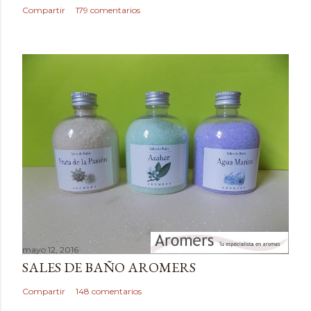
c
Compartir
179 comentarios
o
m
e
n
t
a
r
i
o
mayo 12, 2016
SALES DE BAÑO AROMERS
Compartir
148 comentarios