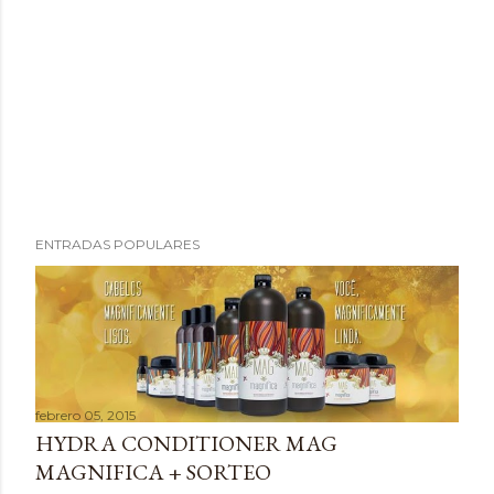
P
ENTRADAS POPULARES
u
b
l
i
c
a
febrero 05, 2015
r
HYDRA CONDITIONER MAG
u
MAGNIFICA + SORTEO
n