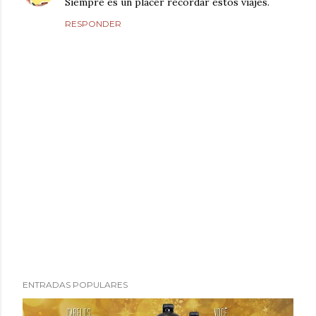
Siempre es un placer recordar estos viajes.
RESPONDER
P
ENTRADAS POPULARES
u
b