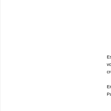
E
v
cr
E
Pa