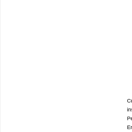
C
i
Pe
En