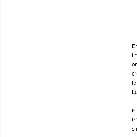
E
fi
en
c
te
L
E
Pr
si