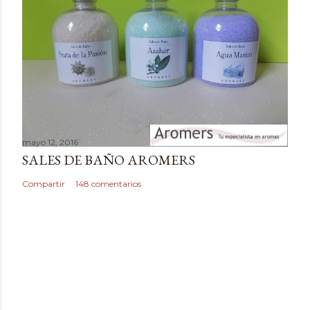
a
r
i
o
mayo 12, 2016
SALES DE BAÑO AROMERS
Compartir
148 comentarios