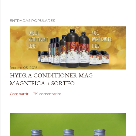
P
ENTRADAS POPULARES
u
b
l
i
c
a
febrero 05, 2015
r
HYDRA CONDITIONER MAG
u
MAGNIFICA + SORTEO
n
c
Compartir
179 comentarios
o
m
e
n
t