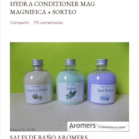
HYDRA CONDITIONER MAG
u
MAGNIFICA + SORTEO
n
c
Compartir
179 comentarios
o
m
e
n
t
a
r
i
o
mayo 12, 2016
SALES DE BAÑO AROMERS