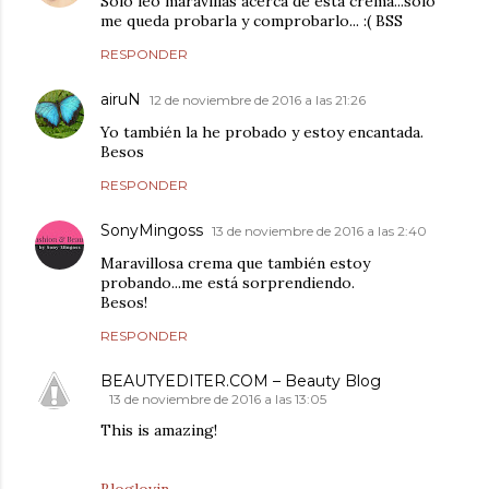
Solo leo maravillas acerca de esta crema...solo
me queda probarla y comprobarlo... :( BSS
RESPONDER
airuN
12 de noviembre de 2016 a las 21:26
Yo también la he probado y estoy encantada.
Besos
RESPONDER
SonyMingoss
13 de noviembre de 2016 a las 2:40
Maravillosa crema que también estoy
probando...me está sorprendiendo.
Besos!
RESPONDER
BEAUTYEDITER.COM – Beauty Blog
13 de noviembre de 2016 a las 13:05
This is amazing!