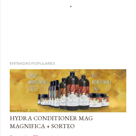
P
ENTRADAS POPULARES
u
b
l
i
c
a
febrero 05, 2015
r
HYDRA CONDITIONER MAG
u
MAGNIFICA + SORTEO
n