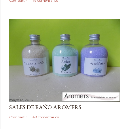
c
Compartir
179 comentarios
o
m
e
n
t
a
r
i
o
mayo 12, 2016
SALES DE BAÑO AROMERS
Compartir
148 comentarios