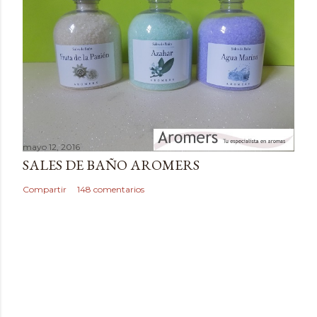
a
r
i
o
mayo 12, 2016
SALES DE BAÑO AROMERS
Compartir
148 comentarios