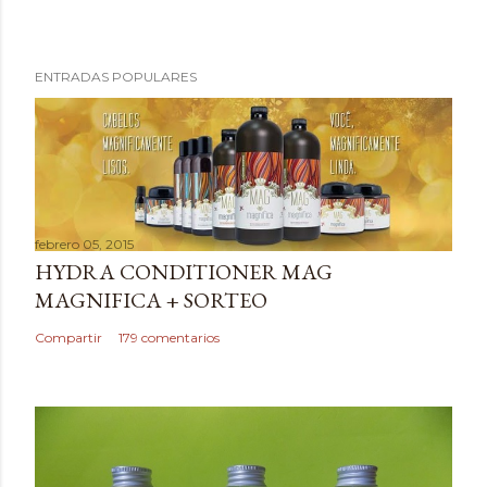
P
ENTRADAS POPULARES
u
b
l
i
c
a
febrero 05, 2015
r
HYDRA CONDITIONER MAG
u
MAGNIFICA + SORTEO
n
c
Compartir
179 comentarios
o
m
e
n
t