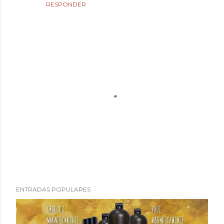
RESPONDER
P
ENTRADAS POPULARES
u
b
l