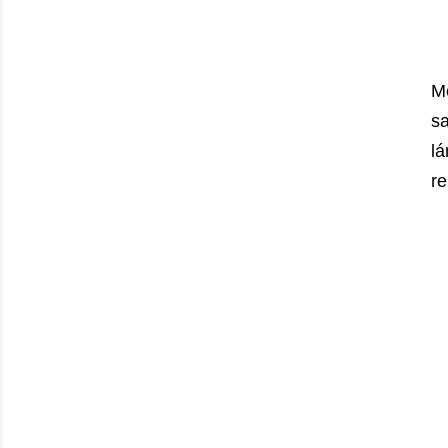
Me
s
l
re