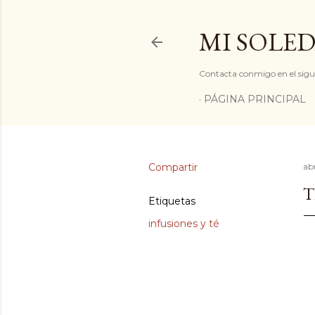
MI SOLED
Contacta conmigo en el sigu
PÁGINA PRINCIPAL
Compartir
abr
T
Etiquetas
infusiones y té