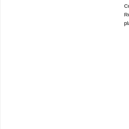
C
Ro
pl