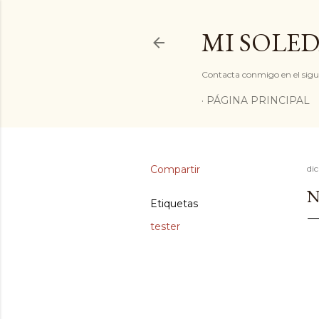
MI SOLED
Contacta conmigo en el sigu
PÁGINA PRINCIPAL
Compartir
di
N
Etiquetas
tester