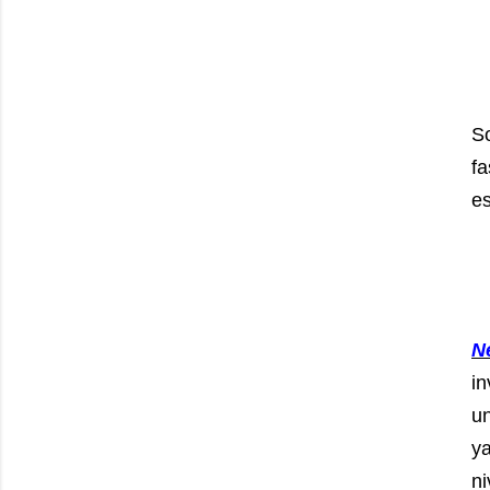
S
fa
es
N
i
un
ya
n