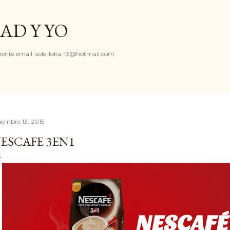
Ir al contenido principal
AD Y YO
iente email: sole-loka-13@hotmail.com
ciembre 13, 2015
ESCAFE 3EN1