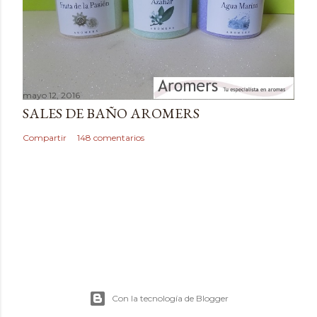
o
mayo 12, 2016
SALES DE BAÑO AROMERS
Compartir
148 comentarios
Con la tecnología de Blogger