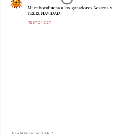
Mi enhorabuena a los ganadores.Besicos y
FELIZ NAVIDAD
RESPONDER
P
ENTRADAS POPULARES