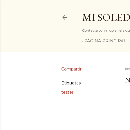
MI SOLED
Contacta conmigo en el sigu
PÁGINA PRINCIPAL
Compartir
oc
N
Etiquetas
tester