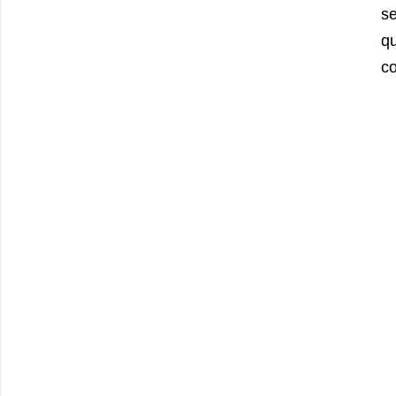
se
qu
co