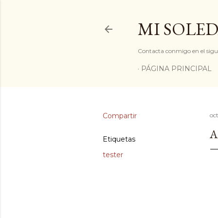
MI SOLED
Contacta conmigo en el sigu
PÁGINA PRINCIPAL
Compartir
oc
A
Etiquetas
tester