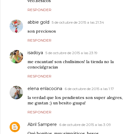
veo.Besicos
RESPONDER
abbie gold
5 de octubre de 2015 a las 21:34
son preciosos
RESPONDER
isadoya
5 de octubre de 2015 a las 23:19
me encantan! son chulísimos! la tienda no la
conocía!gracias
RESPONDER
elena enlacocina
6 de octubre de 2015 a las 1:17
la verdad que los pendientes son super alegres,
me gustan ;) un besito guapa!
RESPONDER
Abril Sampere
6 de octubre de 2015 a las 3:09
Qué bonitos, muy simpáticos, besos