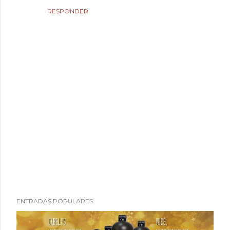
RESPONDER
P
ENTRADAS POPULARES
u
b