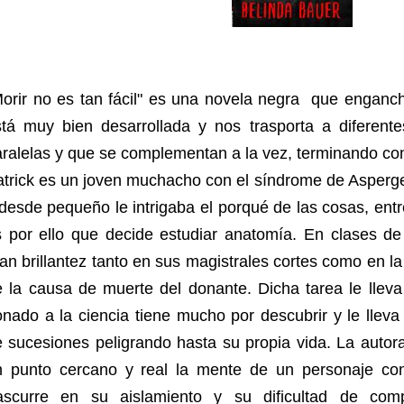
orir no es tan fácil" es una novela negra que enganch
stá muy bien desarrollada y nos trasporta a diferente
ralelas y que se complementan a la vez, terminando con
trick es un joven muchacho con el síndrome de Asperge
desde pequeño le intrigaba el porqué de las cosas, entre
s por ello que decide estudiar anatomía. En clases d
an brillantez tanto en sus magistrales cortes como en l
 la causa de muerte del donante. Dicha tarea le lleva
nado a la ciencia tiene mucho por descubrir y le lleva
e sucesiones peligrando hasta su propia vida. La auto
n punto cercano y real la mente de un personaje co
rascurre en su aislamiento y su dificultad de co