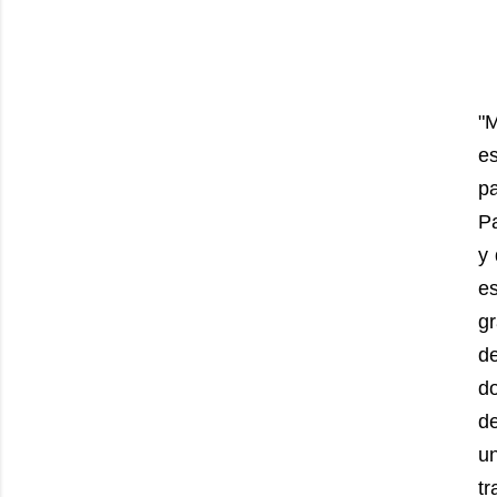
"M
e
pa
Pa
y 
e
gr
de
do
d
u
t