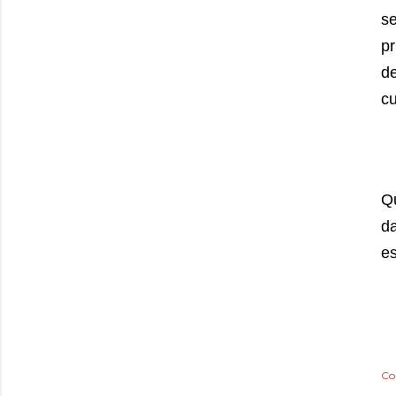
s
p
d
cu
Qu
da
es
Co