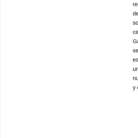
re
d
s
ce
G
s
es
un
nu
y 