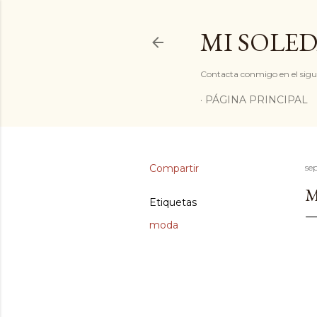
MI SOLED
Contacta conmigo en el sigu
PÁGINA PRINCIPAL
Compartir
se
M
Etiquetas
moda