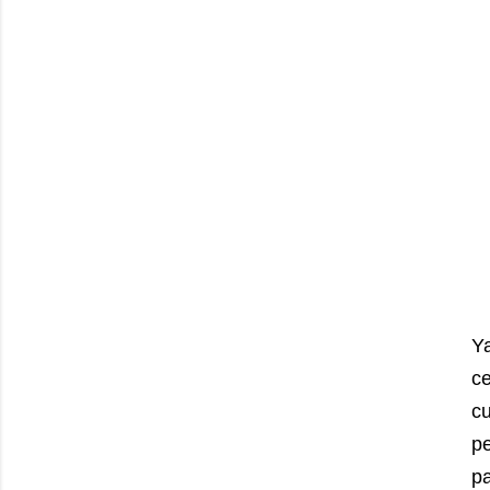
Ya
ce
cu
pe
pa