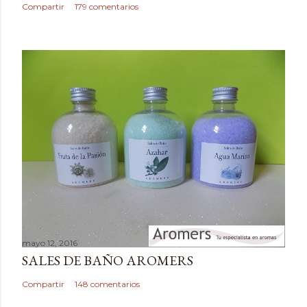
c
Compartir
179 comentarios
o
m
e
n
t
a
r
i
o
mayo 12, 2016
SALES DE BAÑO AROMERS
Compartir
148 comentarios