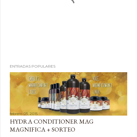
P
ENTRADAS POPULARES
u
b
l
i
c
a
febrero 05, 2015
r
HYDRA CONDITIONER MAG
u
MAGNIFICA + SORTEO
n